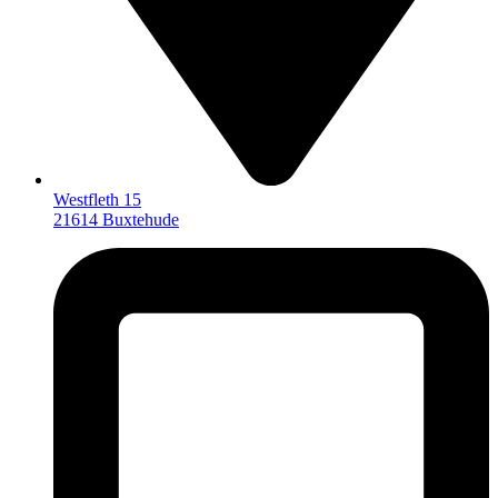
Westfleth 15
21614 Buxtehude