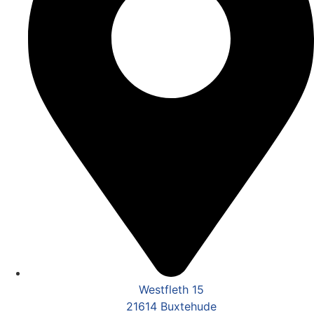
Westfleth 15
21614 Buxtehude