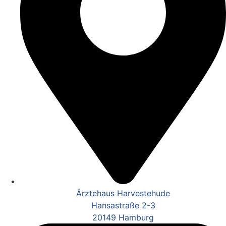
Ärztehaus Harvestehude
Hansastraße 2-3
20149 Hamburg